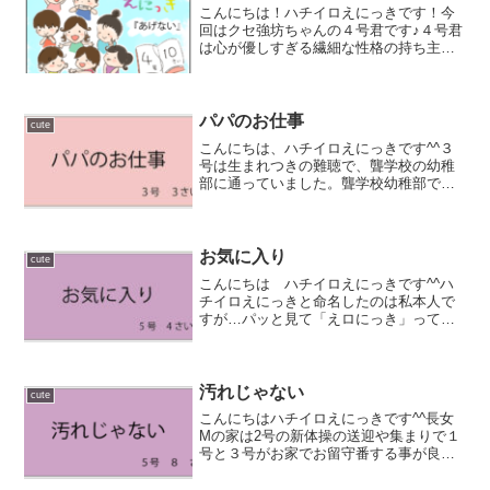
こんにちは！ハチイロえにっきです！今
回はクセ強坊ちゃんの４号君です♪４号君
は心が優しすぎる繊細な性格の持ち主で
す。しかしこだわりも強く、欲求に対し
て頑なに強い意志を持つという一面も持
ち合わせています。今回はそんな４号君
と伯母であるMとのエピ...
パパのお仕事
cute
こんにちは、ハチイロえにっきです^^３
号は生まれつきの難聴で、聾学校の幼稚
部に通っていました。聾学校幼稚部では
毎日宿題で絵日記を書く習慣があり、毎
日絵日記の内容を考えることも親のやる
ことの1つでした(;^_^A（笑）そんな中
で、３号に「親の...
お気に入り
cute
こんにちは ハチイロえにっきです^^ハ
チイロえにっきと命名したのは私本人で
すが…パッと見て「えロにっき」って見
えてしまう私です( ;∀;)みなさん、「ブラ
ンケット症候群」という言葉を知ってい
ますか？簡単に言うとお気に入りのもの
(匂いや肌触り...
汚れじゃない
cute
こんにちはハチイロえにっきです^^長女
Mの家は2号の新体操の送迎や集まりで１
号と３号がお家でお留守番する事が良く
あります。この日も２人はパパと一緒に
お留守番をしていました。いつものよう