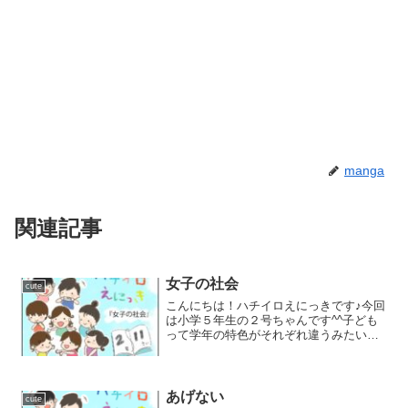
manga
関連記事
女子の社会
cute
こんにちは！ハチイロえにっきです♪今回
は小学５年生の２号ちゃんです^^子ども
って学年の特色がそれぞれ違うみたいで
すね…全体におっとりした学年もあれ
ば、やんちゃな子が多い学年など。。こ
の２号ちゃんの学年はおしゃれや恋愛に
おませな子が多い印象で...
あげない
cute