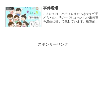
に仲良くイタズラを働いていたのです
が、問題はその処理方法...
事件現場
cute
こんにちは！ハチイロえにっきです^^子
どもとの生活の中でちょっとした出来事
を漫画に描いて残しています。衝撃的な
エピソードやちょっと面白いエピソード
をつたない絵や言葉で表現していますが
良かったら見ていただけると嬉しいです
^^子どもってよく鼻血...
スポンサーリンク