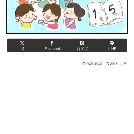
X
Facebook
はてブ
LINE
2023.10.31
2023.11.06