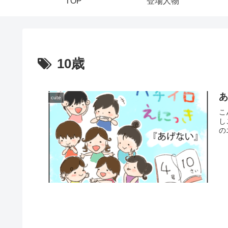
TOP
登場人物
10歳
cute
こ
し
の