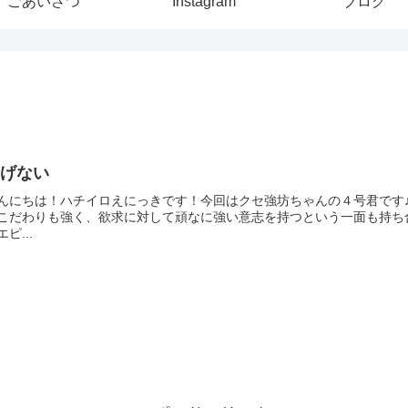
ごあいさつ
Instagram
ブログ
あげない
んにちは！ハチイロえにっきです！今回はクセ強坊ちゃんの４号君です
こだわりも強く、欲求に対して頑なに強い意志を持つという一面も持ち
エピ...