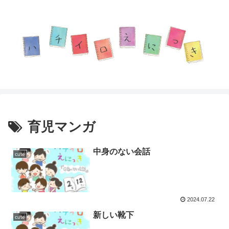
育児マンガ
中身のない会話
cute
2024.07.22
新しい靴下
cute